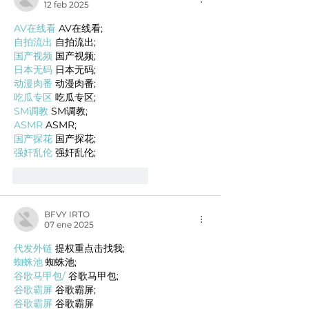
12 feb 2025
AV在线看
 AV在线看;
自拍流出
 自拍流出;
国产视频
 国产视频;
日本无码
 日本无码;
动漫肉番
 动漫肉番;
吃瓜专区
 吃瓜专区;
SM调教
 SM调教;
ASMR
 ASMR;
国产探花
 国产探花;
强奸乱伦
 强奸乱伦;
Me gusta
Reaccionar
BFVY IRTO
07 ene 2025
代发外链
 提权重点击找我;
蜘蛛池
 蜘蛛池;
谷歌马甲包/
 谷歌马甲包;
谷歌霸屏
 谷歌霸屏;
谷歌霸屏
 谷歌霸屏