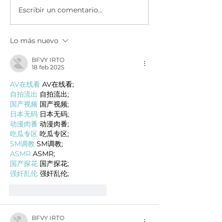
Escribir un comentario...
HP Life desafía a los
Junior Achie
jóvenes en 3 ciudades
se suma a la c
de la región
Mundial por la
Lo más nuevo
educación de
UNESCO.
BFVY IRTO
18 feb 2025
AV在线看
 AV在线看;
自拍流出
 自拍流出;
国产视频
 国产视频;
日本无码
 日本无码;
动漫肉番
 动漫肉番;
吃瓜专区
 吃瓜专区;
SM调教
 SM调教;
ASMR
 ASMR;
国产探花
 国产探花;
强奸乱伦
 强奸乱伦;
Me gusta
Reaccionar
BFVY IRTO