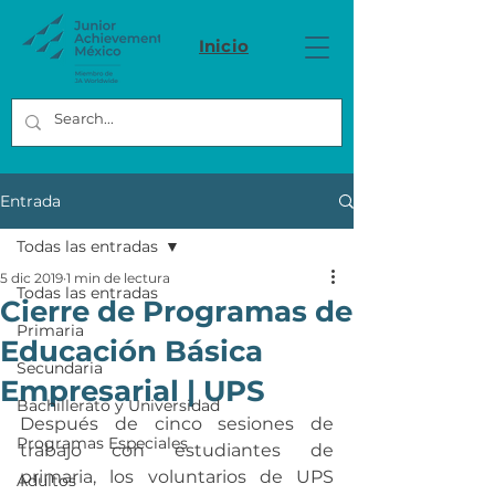
Inicio
Entrada
Todas las entradas
5 dic 2019
1 min de lectura
Todas las entradas
Cierre de Programas de
Primaria
Educación Básica
Secundaria
Empresarial | UPS
Bachillerato y Universidad
Después de cinco sesiones de 
Programas Especiales
trabajo con estudiantes de 
primaria, los voluntarios de UPS 
Adultos