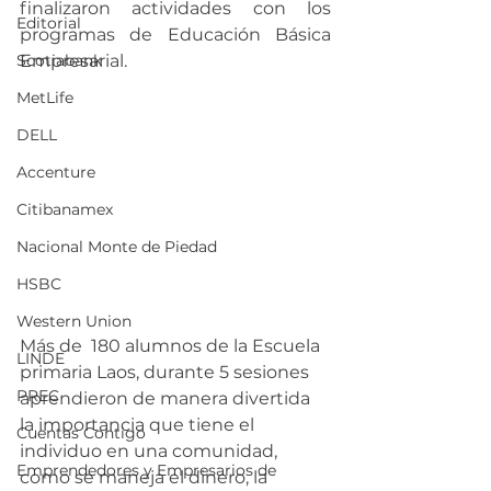
finalizaron actividades con los 
Editorial
programas de Educación Básica 
Scotiabank
Empresarial.
MetLife
DELL
Accenture
Citibanamex
Nacional Monte de Piedad
HSBC
Western Union
Más de  180 alumnos de la Escuela 
LINDE
primaria Laos, durante 5 sesiones 
PREC
aprendieron de manera divertida 
la importancia que tiene el 
Cuentas Contigo
individuo en una comunidad, 
Emprendedores y Empresarios de
como se maneja el dinero, la 