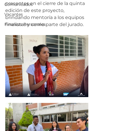
presentes en el cierre de la quinta 
Comunicados
edición de este proyecto, 
Vacantes
brindando mentoría a los equipos 
Finanzas Personales
finalistas y como parte del jurado.