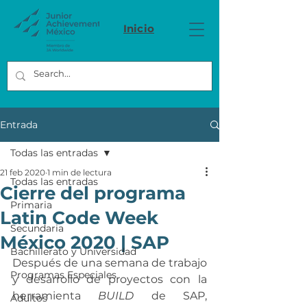
Inicio
Entrada
Todas las entradas
21 feb 2020
1 min de lectura
Todas las entradas
Cierre del programa
Primaria
Latin Code Week
Secundaria
México 2020 | SAP
Bachillerato y Universidad
Después de una semana de trabajo 
Programas Especiales
y desarrollo de proyectos con la 
herramienta 
BUILD
 de SAP, 
Adultos