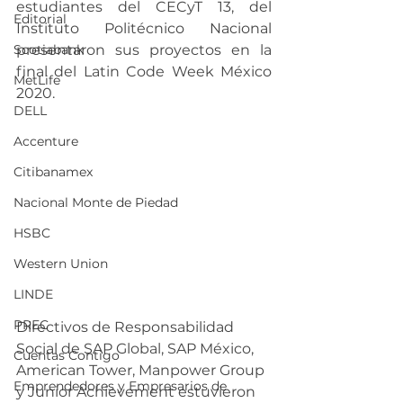
estudiantes del CECyT 13, del 
Editorial
Instituto Politécnico Nacional 
Scotiabank
presentaron sus proyectos en la 
final del Latin Code Week México 
MetLife
2020. 
DELL
Accenture
Citibanamex
Nacional Monte de Piedad
HSBC
Western Union
LINDE
PREC
Directivos de Responsabilidad 
Social de SAP Global, SAP México,  
Cuentas Contigo
American Tower, Manpower Group 
Emprendedores y Empresarios de
y Junior Achievement estuvieron 