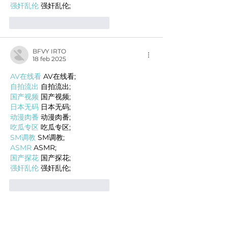
强奸乱伦
 强奸乱伦;
Me gusta
Reaccionar
BFVY IRTO
18 feb 2025
AV在线看
 AV在线看;
自拍流出
 自拍流出;
国产视频
 国产视频;
日本无码
 日本无码;
动漫肉番
 动漫肉番;
吃瓜专区
 吃瓜专区;
SM调教
 SM调教;
ASMR
 ASMR;
国产探花
 国产探花;
强奸乱伦
 强奸乱伦;
Me gusta
Reaccionar
BFVY IRTO
12 feb 2025