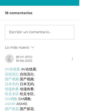
18 comentarios
Escribir un comentario...
Economía para el
Ser Emprended
Éxito | Scotiabank
AXA & CEMEX
México
Lo más nuevo
BFVY IRTO
18 feb 2025
AV在线看
 AV在线看;
自拍流出
 自拍流出;
国产视频
 国产视频;
日本无码
 日本无码;
动漫肉番
 动漫肉番;
吃瓜专区
 吃瓜专区;
SM调教
 SM调教;
ASMR
 ASMR;
国产探花
 国产探花;