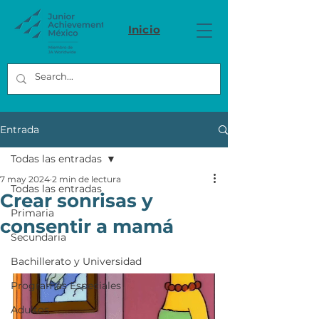
Inicio
Entrada
Todas las entradas
7 may 2024
2 min de lectura
Todas las entradas
Crear sonrisas y
Primaria
consentir a mamá
Secundaria
Bachillerato y Universidad
Programas Especiales
Adultos