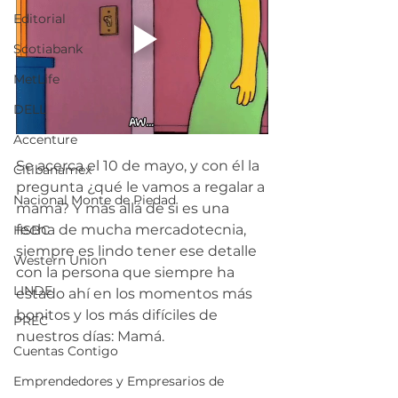
Editorial
Scotiabank
MetLife
DELL
Accenture
Se acerca el 10 de mayo, y con él la 
Citibanamex
pregunta ¿qué le vamos a regalar a 
Nacional Monte de Piedad
mamá? Y más allá de si es una 
fecha de mucha mercadotecnia, 
HSBC
siempre es lindo tener ese detalle 
Western Union
con la persona que siempre ha 
LINDE
estado ahí en los momentos más 
bonitos y los más difíciles de 
PREC
nuestros días: Mamá.
Cuentas Contigo
Emprendedores y Empresarios de