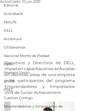
Actualizado:
10 jun 2019
Editorial
Scotiabank
MetLife
DELL
Accenture
Citibanamex
Nacional Monte de Piedad
Ejecutivos y Directivos de DELL, 
HSBC
imparten capacitaciones enfocadas 
Western Union
en distintas áreas de una empresa 
a los participantes del programa 
LINDE
Emprendedores y Empresarios 
PREC
2019 de Junior Achievement.
Cuentas Contigo
Emprendedores y Empresarios de