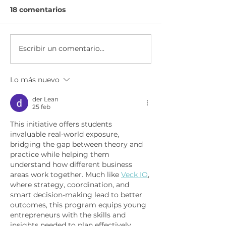
18 comentarios
Escribir un comentario...
Economía para el
Ser Emprended
Éxito | Scotiabank
AXA & CEMEX
México
Lo más nuevo
der Lean
25 feb
This initiative offers students 
invaluable real-world exposure, 
bridging the gap between theory and 
practice while helping them 
understand how different business 
areas work together. Much like 
Veck IO
, 
where strategy, coordination, and 
smart decision-making lead to better 
outcomes, this program equips young 
entrepreneurs with the skills and 
insights needed to plan effectively, 