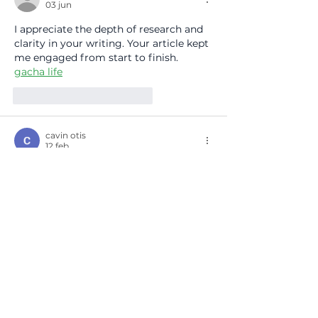
03 jun
I appreciate the depth of research and 
clarity in your writing. Your article kept 
me engaged from start to finish. 
gacha life
Me gusta
Reaccionar
cavin otis
12 feb
La innovación ya no es opcional, sino 
una herramienta clave para 
transformar realidades y generar 
bienestar sostenible en los países. 
Iniciativas como el programa Desafío 
Innova de JA México demuestran 
cómo, al igual que en 
Sprunki
, donde la 
creatividad y la estrategia marcan la 
diferencia, los jóvenes pueden 
desarrollar habilidades interpersonales 
y de trabajo en equipo mientras crean 