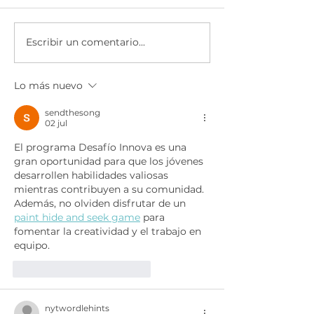
Escribir un comentario...
Economía para el
Ser Emprended
Éxito | Scotiabank
AXA & CEMEX
México
Lo más nuevo
sendthesong
02 jul
El programa Desafío Innova es una 
gran oportunidad para que los jóvenes 
desarrollen habilidades valiosas 
mientras contribuyen a su comunidad. 
Además, no olviden disfrutar de un 
paint hide and seek game
 para 
fomentar la creatividad y el trabajo en 
equipo.
Me gusta
Reaccionar
nytwordlehints