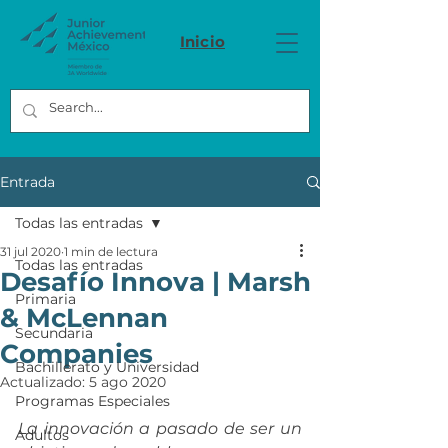
Inicio
Entrada
Todas las entradas
31 jul 2020
1 min de lectura
Todas las entradas
Desafío Innova | Marsh
Primaria
& McLennan
Secundaria
Companies
Bachillerato y Universidad
Actualizado:
5 ago 2020
Programas Especiales
L
a innovación a pasado de ser un 
Adultos