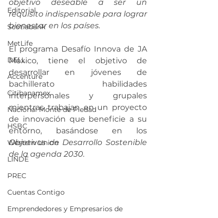
objetivo deseable a ser un 
Editorial
requisito indispensable para lograr 
bienestar en los países.
Scotiabank
MetLife
El programa Desafío Innova de JA 
DELL
México, tiene el objetivo de 
desarrollar en jóvenes de 
Accenture
bachillerato habilidades 
Citibanamex
interpersonales y grupales 
mientras trabajan en un proyecto 
Nacional Monte de Piedad
de innovación que beneficie a su 
HSBC
entorno, basándose en los 
Objetivos de Desarrollo Sostenible 
Western Union
de la agenda 2030.
LINDE
PREC
Cuentas Contigo
Emprendedores y Empresarios de