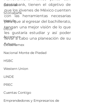
Scotiabank, tienen el objetivo de 
Editorial
que los jóvenes de México cuenten 
Scotiabank
con las herramientas necesarias 
MetLife
para que al egresar del bachillerato, 
tengan una mejor visión de lo que 
DELL
les gustaría estudiar y así poder 
Accenture
llevar a cabo una planeación de su 
futuro. 
Citibanamex
Nacional Monte de Piedad
HSBC
Western Union
LINDE
PREC
Cuentas Contigo
Emprendedores y Empresarios de