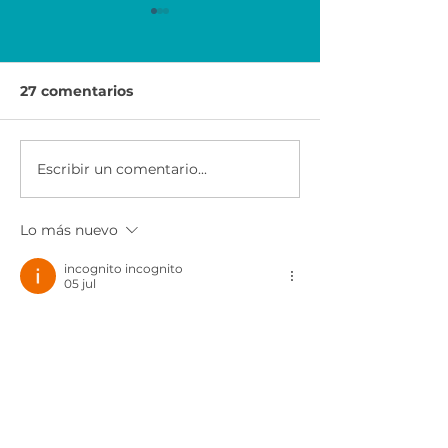
27 comentarios
Escribir un comentario...
Economía para el
Ser Emprended
Éxito | Scotiabank
AXA & CEMEX
México
Lo más nuevo
incognito incognito
05 jul