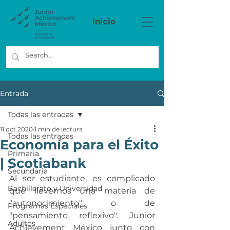
Inicio
Entrada
Todas las entradas
11 oct 2020
1 min de lectura
Todas las entradas
Economía para el Éxito
Primaria
| Scotiabank
Secundaria
Al ser estudiante, es complicado 
Bachillerato y Universidad
que llevemos una materia de 
"autonocimiento" o de 
Programas Especiales
"pensamiento reflexivo". Junior 
Adultos
Achievement México junto con 