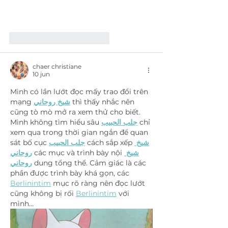
Me gusta
Reaccionar
chaer christiane
10 jun
Mình có lần lướt đọc mấy trao đổi trên 
mạng 
شيخ روحاني
 thì thấy nhắc nên 
cũng tò mò mở ra xem thử cho biết. 
Mình không tìm hiểu sâu 
جلب الحبيب
 chỉ 
xem qua trong thời gian ngắn để quan 
sát bố cục 
جلب الحبيب
 cách sắp xếp 
شيخ 
روحاني
 các mục và trình bày nội 
شيخ 
روحاني
 dung tổng thể. Cảm giác là các 
phần được trình bày khá gọn, các 
Berlinintim
 mục rõ ràng nên đọc lướt 
cũng không bị rối 
Berlinintim
 với 
mình…