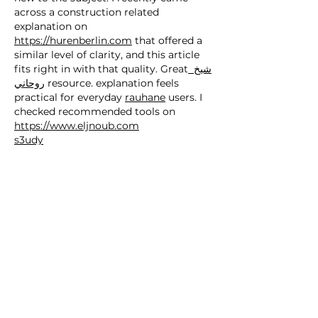
across a construction related 
explanation on 
https://hurenberlin.com
 that offered a 
similar level of clarity, and this article 
fits right in with that quality. Great
 شيخ 
روحاني
 resource. explanation feels 
practical for everyday 
rauhane
 users. I 
checked recommended tools on 
https://www.eljnoub.com
s3udy
q8yat
elso9