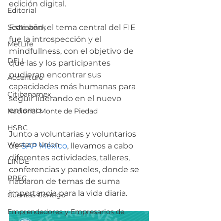
edición digital. 
Editorial
Scotiabank
Este año, el tema central del FIE 
fue la introspección y el 
MetLife
mindfullness, con el objetivo de 
DELL
que las y los participantes 
pudieran
 encontrar sus 
Accenture
capacidades más humanas para 
Citibanamex
seguir liderando en el nuevo 
entorno.
Nacional Monte de Piedad
HSBC
Junto a voluntarias y voluntarios 
Western Union
de 
SAP México
, llevamos a cabo 
diferentes actividades, talleres, 
LINDE
conferencias y paneles, donde se 
PREC
hablaron de temas de suma 
importancia para la vida diaria.
Cuentas Contigo
Emprendedores y Empresarios de