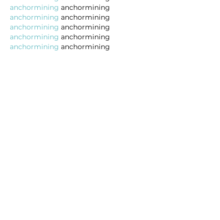
anchormining
 anchormining
anchormining
 anchormining
anchormining
 anchormining
anchormining
 anchormining
anchormining
 anchormining
Me gusta
Reaccionar
Lucy Reginald
14 oct 2025
oakmining
 oakmining
oakmining
 oakmining
oakmining
 oakmining
oakmining
 oakmining
oakmining
 oakmining
oakmining
 oakmining
oakmining
 oakmining
etcmining
 etcmining
etcmining
 etcmining
etcmining
 etcmining
etcmining
 etcmining