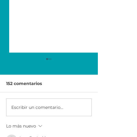
152 comentarios
Escribir un comentario...
Foro Internacional de
Mujeres
Emprendedores 2021 |
Emprendedora
LINDE
Etapa | Exxon
Lo más nuevo
distribuidores