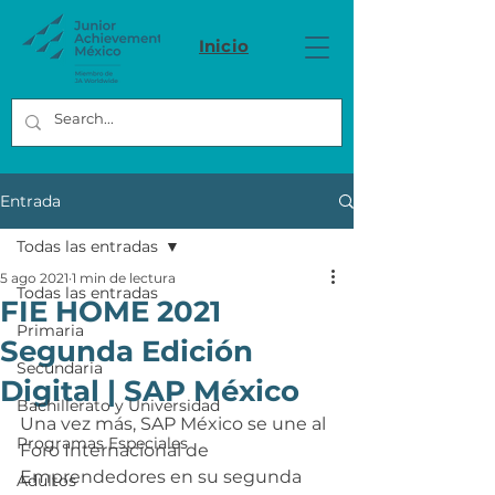
Inicio
Entrada
Todas las entradas
5 ago 2021
1 min de lectura
Todas las entradas
FIE HOME 2021
Primaria
Segunda Edición
Secundaria
Digital | SAP México
Bachillerato y Universidad
Una vez más, SAP México se une al 
Programas Especiales
Foro Internacional de 
Emprendedores en su segunda 
Adultos