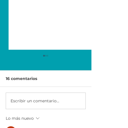
16 comentarios
Escribir un comentario...
Foro Internacional de
FIE HOME 202
Emprendedores 2021 |
Segunda Edic
LINDE
Digital | SAP 
Lo más nuevo