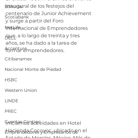
inaugural de los festejos del 
Editorial
centenario de Junior Achievement 
Scotiabank
y surge a partir del Foro 
MetLife
Internacional de Emprendedores 
que, a lo largo de treinta y tres 
DELL
años, se ha dado a la tarea de 
Accenture
formar emprendedores.
Citibanamex
Nacional Monte de Piedad
HSBC
Western Union
LINDE
PREC
Cuentas Contigo
Iniciamos actividades en Hotel 
Hacienda Cocoyoc, ubicado en el 
Emprendedores y Empresarios de
Estado de Morelos, México. Más de 