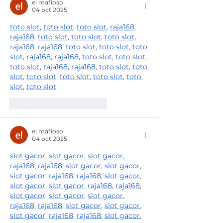
el mafioso
04 oct 2025
toto slot
, 
toto slot
, 
toto slot
, 
raja168
, 
raja168
, 
toto slot
, 
toto slot
, 
toto slot
, 
raja168
, 
raja168
, 
toto slot
, 
toto slot
, 
toto 
slot
, 
raja168
, 
raja168
, 
toto slot
, 
toto slot
, 
toto slot
, 
raja168
, 
raja168
, 
toto slot
, 
toto 
slot
, 
toto slot
, 
toto slot
, 
toto slot
, 
toto 
slot
, 
toto slot
,
Me gusta
Reaccionar
el mafioso
04 oct 2025
slot gacor
, 
slot gacor
, 
slot gacor
, 
raja168
, 
raja168
, 
slot gacor
, 
slot gacor
, 
slot gacor
, 
raja168
, 
raja168
, 
slot gacor
, 
slot gacor
, 
slot gacor
, 
raja168
, 
raja168
, 
slot gacor
, 
slot gacor
, 
slot gacor
, 
raja168
, 
raja168
, 
slot gacor
, 
slot gacor
, 
slot gacor
, 
raja168
, 
raja168
, 
slot gacor
, 