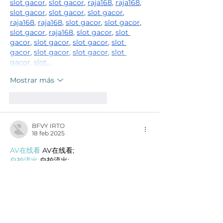
slot gacor
, 
slot gacor
, 
raja168
, 
raja168
, 
slot gacor
, 
slot gacor
, 
slot gacor
, 
raja168
, 
raja168
, 
slot gacor
, 
slot gacor
, 
slot gacor
, 
raja168
, 
slot gacor
, 
slot 
gacor
, 
slot gacor
, 
slot gacor
, 
slot 
gacor
, 
slot gacor
, 
slot gacor
, 
slot 
gacor
, 
slot…
Mostrar más
Me gusta
Reaccionar
BFVY IRTO
18 feb 2025
AV在线看
 AV在线看;
自拍流出
 自拍流出;
国产视频
 国产视频;
日本无码
 日本无码;
动漫肉番
 动漫肉番;
吃瓜专区
 吃瓜专区;
SM调教
 SM调教;
ASMR
 ASMR;