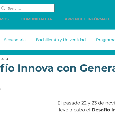
EMOS
COMUNIDAD JA
APRENDE E INFÓRMATE
Secundaria
Bachillerato y Universidad
Programas
ctura
tiabank
MetLife
DELL
Accenture
Citiba
fío Innova con Gener
HSBC
Western Union
LINDE
PREC
Cue
8
s de
Comunicados
Vacantes
Finanzas Persona
El pasado 22 y 23 de nov
llevó a cabo el 
Desafío I