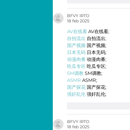
BFVY IRTO
18 feb 2025
AV在线看
 AV在线看;
自拍流出
 自拍流出;
国产视频
 国产视频;
日本无码
 日本无码;
动漫肉番
 动漫肉番;
吃瓜专区
 吃瓜专区;
SM调教
 SM调教;
ASMR
 ASMR;
国产探花
 国产探花;
强奸乱伦
 强奸乱伦;
Me gusta
Reaccionar
BFVY IRTO
18 feb 2025