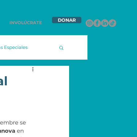
DONAR
INVOLÚCRATE
 Especiales
namex
al
ntas Contigo
les
iembre se 
nnova 
en 