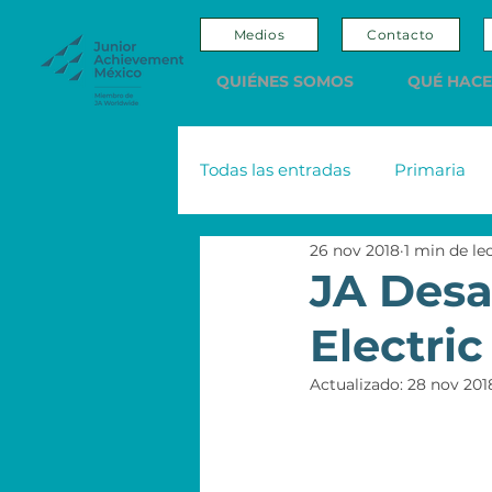
Medios
Contacto
QUIÉNES SOMOS
QUÉ HAC
Todas las entradas
Primaria
26 nov 2018
1 min de le
Adultos
Editorial
Sco
JA Desa
Electric
Nacional Monte de Piedad
Actualizado:
28 nov 201
Emprendedores y Empresario