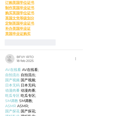
订购英国学位证书
制作英国毕业证书
购买英国学位证书
英国文凭等级划分
定制英国毕业证书
补办英国毕业证
英国毕业证购买
Me gusta
Reaccionar
BFVY IRTO
18 feb 2025
AV在线看
 AV在线看;
自拍流出
 自拍流出;
国产视频
 国产视频;
日本无码
 日本无码;
动漫肉番
 动漫肉番;
吃瓜专区
 吃瓜专区;
SM调教
 SM调教;
ASMR
 ASMR;
国产探花
 国产探花;