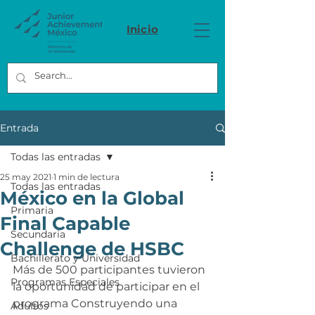
Inicio
Entrada
Todas las entradas
25 may 2021
1 min de lectura
Todas las entradas
México en la Global
Primaria
Final Capable
Secundaria
Challenge de HSBC
Bachillerato y Universidad
Más de 500 participantes tuvieron 
Programas Especiales
la oportunidad de participar en el 
programa Construyendo una 
Adultos