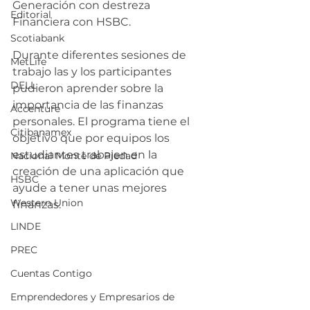
Generación con destreza 
Editorial
Financiera con HSBC. 
Scotiabank
Durante diferentes sesiones de 
MetLife
trabajo las y los participantes 
DELL
pudieron aprender sobre la 
importancia de las finanzas 
Accenture
personales. El programa tiene el 
Citibanamex
objetivo que por equipos los 
estudiantes trabajen en la 
Nacional Monte de Piedad
creación de una aplicación que 
HSBC
ayude a tener unas mejores 
Western Union
finanzas. 
LINDE
PREC
Cuentas Contigo
Emprendedores y Empresarios de