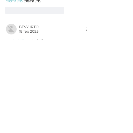
强奸乱伦
 强奸乱伦;
Me gusta
Reaccionar
BFVY IRTO
18 feb 2025
AV在线看
 AV在线看;
自拍流出
 自拍流出;
国产视频
 国产视频;
日本无码
 日本无码;
动漫肉番
 动漫肉番;
吃瓜专区
 吃瓜专区;
SM调教
 SM调教;
ASMR
 ASMR;
国产探花
 国产探花;
强奸乱伦
 强奸乱伦;
Me gusta
Reaccionar
BFVY IRTO
12 feb 2025