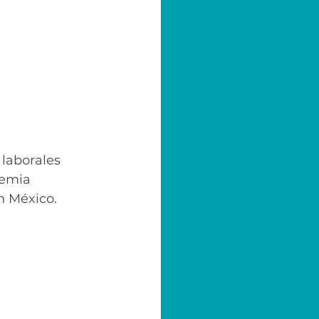
laborales 
demia 
 México.   