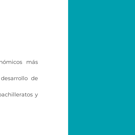
nómicos más 
esarrollo de 
achilleratos y 