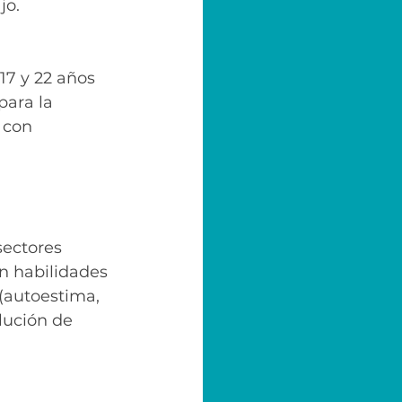
jo. 
17 y 22 años 
ara la 
 con 
sectores 
n habilidades 
(autoestima, 
lución de 