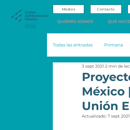
Medios
Contacto
QUIÉNES SOMOS
QUÉ HAC
Todas las entradas
Primaria
3 sept 2021
2 min de lec
Adultos
Editorial
Sco
Proyect
México 
Nacional Monte de Piedad
Unión 
Emprendedores y Empresario
Actualizado:
7 sept 2021