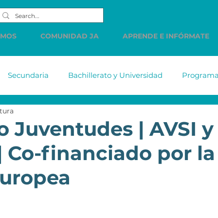
EMOS
COMUNIDAD JA
APRENDE E INFÓRMATE
Secundaria
Bachillerato y Universidad
Programas
tura
tiabank
MetLife
DELL
Accenture
Citiba
o Juventudes | AVSI y
| Co-financiado por la
HSBC
Western Union
LINDE
PREC
Cue
Europea
s de
Comunicados
Vacantes
Finanzas Persona