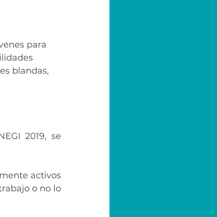
óvenes para 
ilidades 
des blandas, 
EGI 2019, se 
mente activos 
rabajo o no lo 