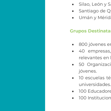
Silao, León y S
Santiago de Q
Umán y Mérida
Grupos Destinatar
800 jóvenes e
40 empresas,
relevantes en 
50 Organizac
jóvenes.
10 escuelas té
universidades.
100 Educadore
100 Institucio