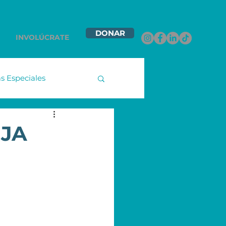
DONAR
INVOLÚCRATE
 Especiales
namex
 JA
ntas Contigo
les