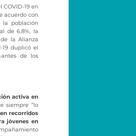
l COVID-19 en 
e acuerdo con 
 la población 
l de 6.8%, la 
e la Alianza 
19 duplicó el 
antes de los 
ión activa en 
e siempre “lo 
en recorridos 
ra jóvenes en 
ompañamiento 