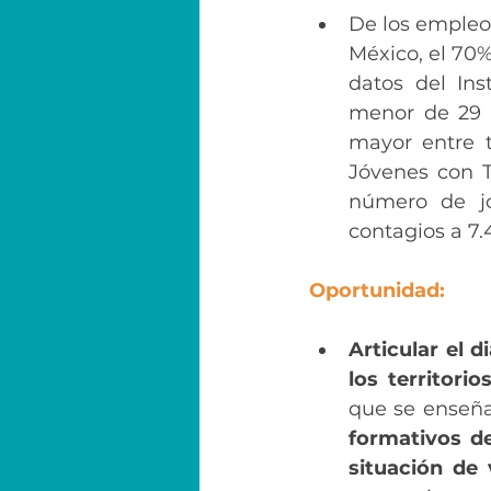
De los empleos
México, el 70
datos del Ins
menor de 29 a
mayor entre t
Jóvenes con T
número de jó
contagios a 7.4
Oportunidad:
Articular el d
los territori
que se enseña
formativos d
situación de 