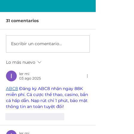
31 comentarios
Escribir un comentario...
HP Life desafía a los
Junior Achie
jóvenes en 3 ciudades
se suma a la c
de la región
Mundial por la
Lo más nuevo
educación de
UNESCO.
ler mi
03 ago 2025
ABC8
 Đăng ký ABC8 nhận ngay 88K 
miễn phí. Cá cược thể thao, casino, bắn 
cá hấp dẫn. Nạp rút chỉ 1 phút, bảo mật 
thông tin an toàn tuyệt đối!
Me gusta
Reaccionar
ler mi