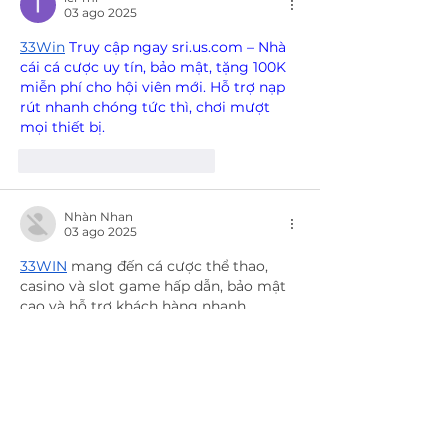
03 ago 2025
33Win
 Truy cập ngay 
sri.us.com
 – Nhà 
cái cá cược uy tín, bảo mật, tặng 100K 
miễn phí cho hội viên mới. Hỗ trợ nạp 
rút nhanh chóng tức thì, chơi mượt 
mọi thiết bị.
Me gusta
Reaccionar
Nhàn Nhan
03 ago 2025
33WIN
 mang đến cá cược thể thao, 
casino và slot game hấp dẫn, bảo mật 
cao và hỗ trợ khách hàng nhanh 
chóng, giúp người chơi tận hưởng giải 
trí an toàn.
Me gusta
Reaccionar
RENE WETSHIYAMBA