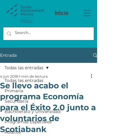
Inicio
Entrada
Todas las entradas
4 jun 2018
1 min de lectura
Todas las entradas
Se llevo acabo el
Primaria
programa Economía
Secundaria
para el Éxito 2.0 junto a
Bachillerato y Universidad
voluntarios de
Programas Especiales
Scotiabank
Adultos