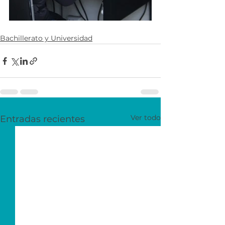
Bachillerato y Universidad
Ver todo
Entradas recientes