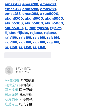
emas288
, 
emas288
, 
emas288
, 
emas288
, 
emas288
, 
emas288
, 
emas288
, 
emas288
, 
akun5000
, 
akun5000
, 
akun5000
, 
akun5000
, 
akun5000
, 
akun5000
, 
akun5000
, 
akun5000
, 
fijislot
, 
fijislot
, 
fijislot
, 
fijislot
, 
fijislot
, 
raja168
, 
raja168
, 
raja168
, 
raja168
, 
raja168
, 
raja168
, 
raja168
, 
raja168
, 
raja168
, 
raja168
, 
raja168
, 
raja168
, 
raja168
,
Me gusta
Reaccionar
BFVY IRTO
18 feb 2025
AV在线看
 AV在线看;
自拍流出
 自拍流出;
国产视频
 国产视频;
日本无码
 日本无码;
动漫肉番
 动漫肉番;
吃瓜专区
 吃瓜专区;