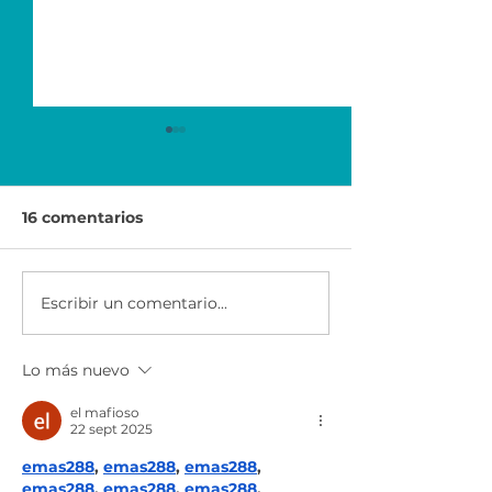
16 comentarios
Escribir un comentario...
Economía para el
Ser Emprended
Éxito | Scotiabank
AXA & CEMEX
México
Lo más nuevo
el mafioso
22 sept 2025
emas288
, 
emas288
, 
emas288
, 
emas288
, 
emas288
, 
emas288
, 