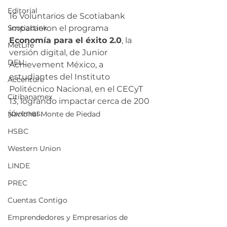
Editorial
16 Voluntarios de Scotiabank 
Scotiabank
impartieron el programa 
Economía para el éxito 2.0
, la 
MetLife
versión digital, de Junior 
DELL
Achievement México, a 
estudiantes del Instituto 
Accenture
Politécnico Nacional, en el CECyT 
Citibanamex
13, logrando impactar cerca de 200 
jóvenes.
Nacional Monte de Piedad
HSBC
Western Union
LINDE
PREC
Cuentas Contigo
Emprendedores y Empresarios de