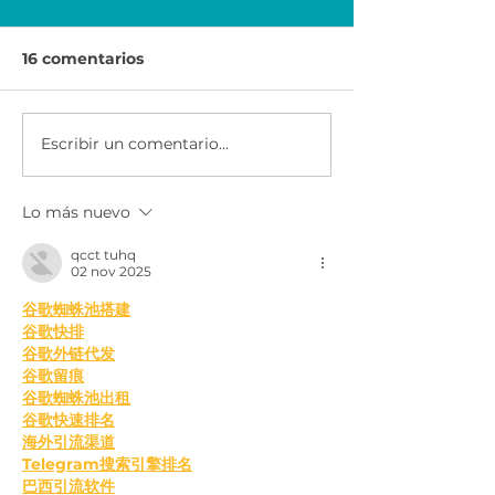
16 comentarios
Escribir un comentario...
Economía para el
Ser Emprended
Éxito | Scotiabank
AXA & CEMEX
México
Lo más nuevo
qcct tuhq
02 nov 2025
谷歌蜘蛛池搭建
谷歌快排
谷歌外链代发
谷歌留痕
谷歌蜘蛛池出租
谷歌快速排名
海外引流渠道
Telegram搜索引擎排名
巴西引流软件