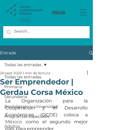
Inicio
Entrada
Todas las entradas
29 sept 2020
1 min de lectura
Todas las entradas
Ser Emprendedor |
Primaria
Gerdau Corsa México
Secundaria
La Organización para la 
Bachillerato y Universidad
Cooperación y el Desarrollo 
Económicos (OCDE) coloca a 
Programas Especiales
México
como el segundo mejor 
Adultos
país para emprender. 