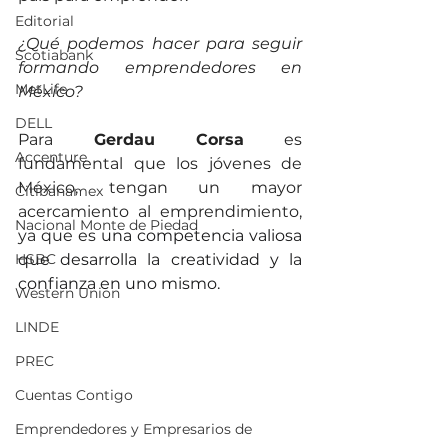
Editorial
¿Qué podemos hacer para seguir 
Scotiabank
formando emprendedores en 
MetLife
México?
DELL
Para
 Gerdau Corsa
 es 
Accenture
fundamental que los jóvenes de 
México, tengan un mayor 
Citibanamex
acercamiento al emprendimiento, 
Nacional Monte de Piedad
ya que es
 una competencia valiosa 
HSBC
que desarrolla la creatividad y la 
confianza en uno mismo.
Western Union
LINDE
PREC
Cuentas Contigo
Emprendedores y Empresarios de