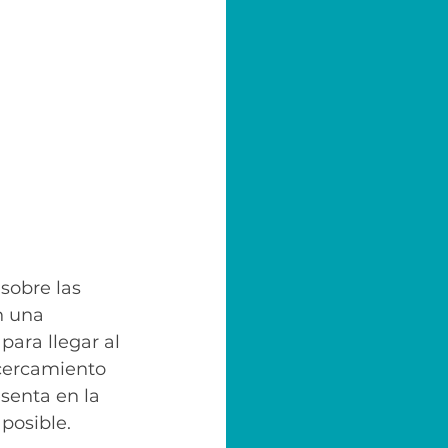
sobre las 
n una 
ara llegar al 
cercamiento 
senta en la 
posible. 