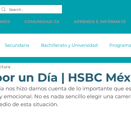
EMOS
COMUNIDAD JA
APRENDE E INFÓRMATE
Secundaria
Bachillerato y Universidad
Programas
ectura
tiabank
MetLife
DELL
Accenture
Citiba
por un Día | HSBC Méx
ia nos hizo darnos cuenta de lo importante que es
HSBC
Western Union
LINDE
PREC
Cue
 y emocional. No es nada sencillo elegir una carrer
edio de esta situación. 
s de
Comunicados
Vacantes
Finanzas Persona