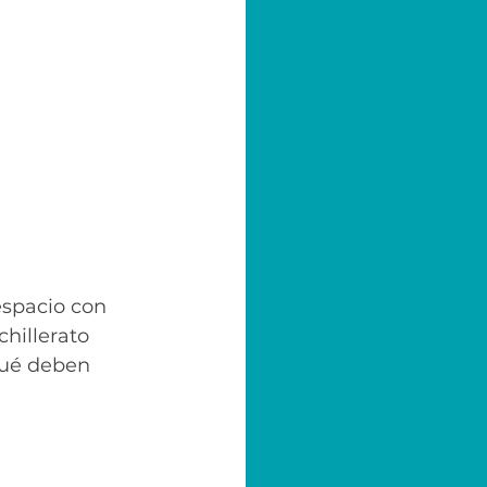
espacio con 
hillerato 
qué deben 