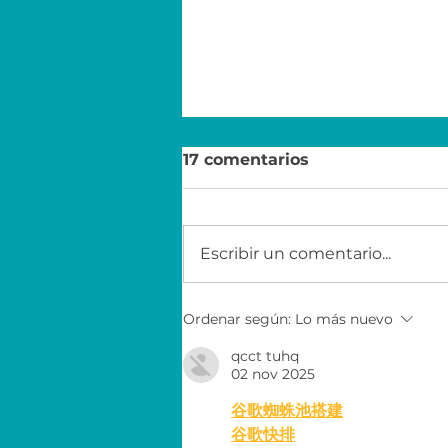
17 comentarios
Escribir un comentario...
Economía para el éxito
Ordenar según:
Lo más nuevo
con EY
qcct tuhq
02 nov 2025
谷歌蜘蛛池搭建
谷歌快排