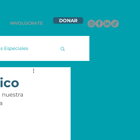
DONAR
INVOLÚCRATE
 Especiales
namex
ico
 nuestra 
ntas Contigo
a 
les