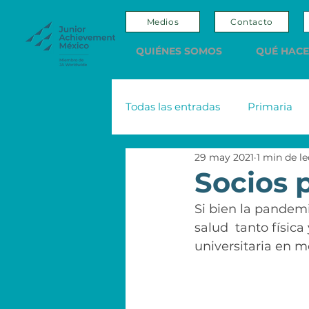
Medios
Contacto
QUIÉNES SOMOS
QUÉ HAC
Todas las entradas
Primaria
29 may 2021
1 min de l
Adultos
Editorial
Sco
Socios 
Si bien la pandem
Nacional Monte de Piedad
salud  tanto física
universitaria en m
Emprendedores y Empresario