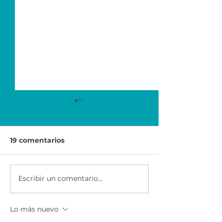
19 comentarios
Escribir un comentario...
Economía para el
Ser Emprended
Éxito | Scotiabank
AXA & CEMEX
México
Lo más nuevo