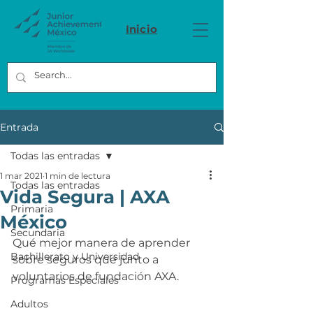
Inicio
Entrada
Todas las entradas
1 mar 2021
1 min de lectura
Todas las entradas
Vida Segura | AXA
Primaria
México
Secundaria
Qué mejor manera de aprender 
Bachillerato y Universidad
sobre seguros que junto a 
voluntarios de fundación AXA. 
Programas Especiales
Adultos