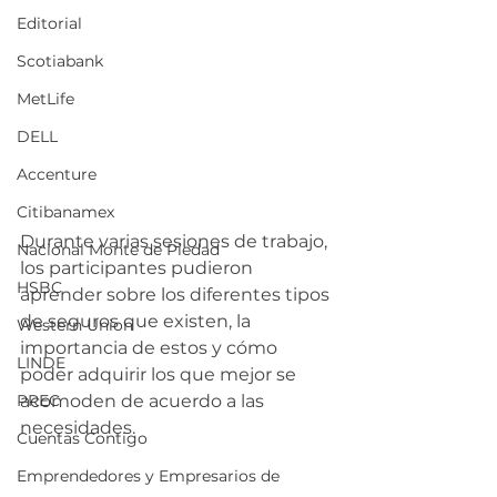
Editorial
Scotiabank
MetLife
DELL
Accenture
Citibanamex
Durante varias sesiones de trabajo, 
Nacional Monte de Piedad
los participantes pudieron 
HSBC
aprender sobre los diferentes tipos 
de seguros que existen, la 
Western Union
importancia de estos y cómo 
LINDE
poder adquirir los que mejor se 
acomoden de acuerdo a las 
PREC
necesidades.
Cuentas Contigo
Emprendedores y Empresarios de