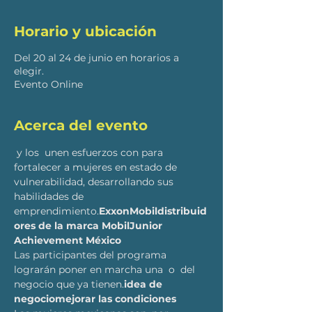
Horario y ubicación
Del 20 al 24 de junio en horarios a
elegir.
Evento Online
Acerca del evento
 y los 
 unen esfuerzos con 
para 
fortalecer a mujeres en estado de 
vulnerabilidad, desarrollando sus 
habilidades de 
emprendimiento.
ExxonMobil
distribuid
ores de la marca Mobil
Junior 
Achievement México 
Las participantes del programa 
lograrán poner en marcha una 
 o 
 del 
negocio que ya tienen.
idea de 
negocio
mejorar las condiciones