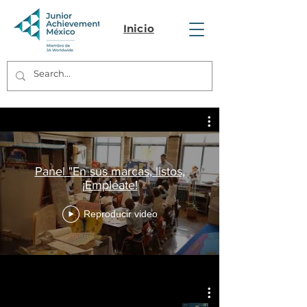
Inicio
Panel "En sus marcas, listos,
¡Empléate!
Reproducir video