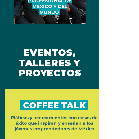
PROFESIONAL DE
MÉXICO Y DEL
MUNDO
EVENTOS,
TALLERES Y
PROYECTOS
COFFEE TALK
Pláticas y acercamientos con casos de
éxito que inspiran y enseñan a los
jóvenes emprendedores de México