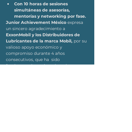
Con 10 horas de sesiones 
simultáneas de asesorías, 
mentorías y networking por fase.
Junior Achievement México
 expresa 
un sincero agradecimiento a
ExxonMobil y los Distribuidores de 
Lubricantes de la marca Mobil,
 por su 
valioso apoyo económico y 
compromiso durante 4 años 
consecutivos, que ha  sido 
fundamental para impulsar el 
programa Mujeres Emprendedoras 
beneficiado a 1,630 mujeres a nivel 
Nacional.
LEER MÁS >