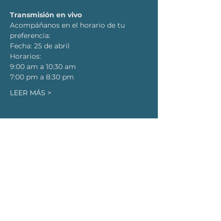
Transmisión en vivo
Acompáñanos en el horario de tu 
preferencia: 
Fecha: 25 de abril 
Horarios: 
9:00 am a 10:30 am 
7:00 pm a 8:30 pm
LEER MÁS >
SUSCRÍBETE PARA RECIBIR
ACTUALIZACIONES