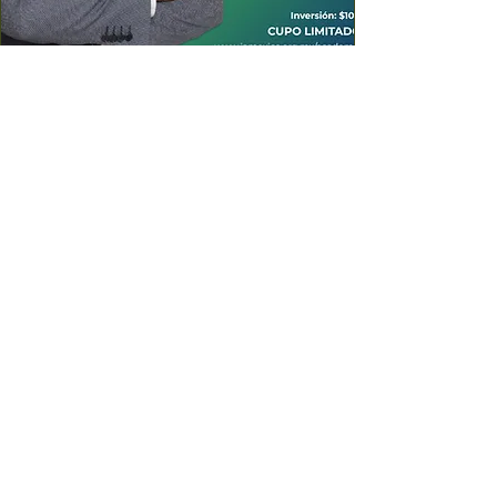
Oferta de membresía
0 DÍAS PARA EL EVENTO
Renovarse en 
tiempos de 
incertidumbre
17 mar 2022, 6:00 p.m.
GMT-6