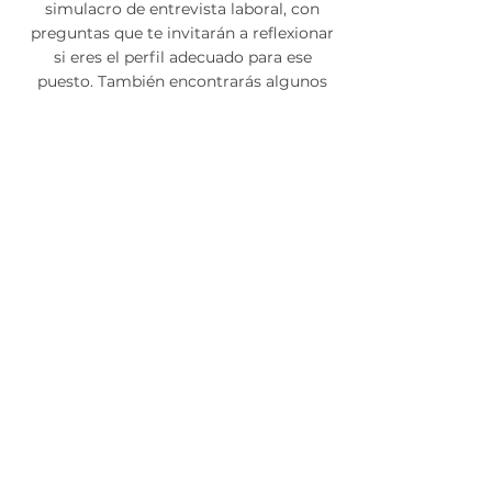
simulacro de entrevista laboral, con
preguntas que te invitarán a reflexionar
si eres el perfil adecuado para ese
puesto. También encontrarás algunos
consejos para que puedas prepararte.
Estas a un "hola" de
iniciar 👇