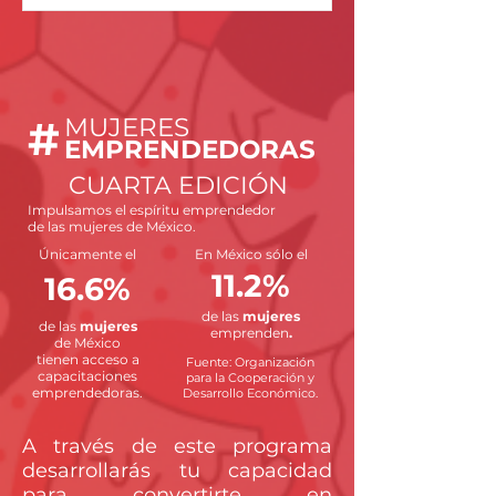
#
MUJERES
EMPRENDEDORAS
CUARTA EDICIÓN
Impulsamos el espíritu emprendedor
de las mujeres de México.
Únicamente el
En México sólo el
11.2%
16.6%
de las
mujeres
de las
mujeres
emprenden
.
de México
tienen acceso a
Fuente: Organización
capacitaciones
para la Cooperación y
emprendedoras.
Desarrollo Económico.
A través de este programa
desarrollarás tu capacidad
para convertirte en