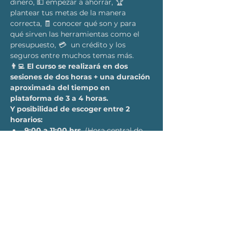
dinero, 💵 empezar a ahorrar,  🏆 
plantear tus metas de la manera 
correcta, 🧾 conocer qué son y para 
qué sirven las herramientas como el 
presupuesto,  💳   un crédito y los 
seguros entre muchos temas más.
👨‍💻  El curso se realizará en dos 
sesiones de dos horas + una duración 
aproximada del tiempo en 
plataforma de 3 a 4 horas.
Y posibilidad de escoger entre 2 
horarios:
9:00 a 11:00 hrs. 
(Hora central de 
México)
16:00 a 18:00 hrs. 
(Hora central de 
México)
Requisitos:
LEER MÁS >