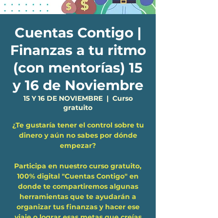
Cuentas Contigo |
Finanzas a tu ritmo
(con mentorías) 15
y 16 de Noviembre
15 Y 16 DE NOVIEMBRE
  |  
Curso
gratuito
¿Te gustaría tener el control sobre tu
dinero y aún no sabes por dónde
empezar?
Participa en nuestro curso gratuito,
100% digital "Cuentas Contigo" en
donde te compartiremos algunas
herramientas que te ayudarán a
organizar tus finanzas y hacer ese
viaje o lograr esas metas que creías