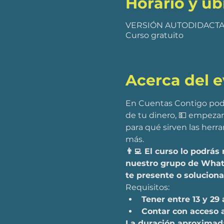
Horario y ub
VERSIÓN AUTODIDACT
Curso gratuito
Acerca del 
En Cuentas Contigo podrá
de tu dinero, 💵 empezar 
para qué sirven las herr
más. 
👨‍💻  El curso lo podr
nuestro grupo de What
te presente o solucion
Requisitos:
Tener entre 13 y 29
Contar con acceso a
La duración aproximada