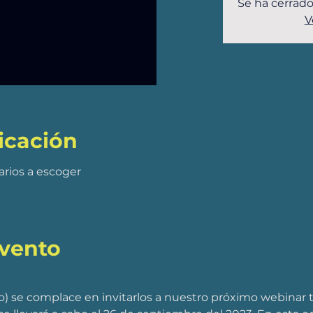
Se ha cerrado
V
icación
arios a escoger
evento
 se complace en invitarlos a nuestro próximo webinar t