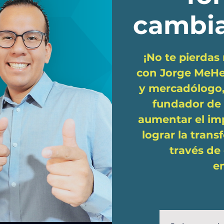
cambia
¡No te pierda
con Jorge MeHe
y mercadólogo,
fundador de
aumentar el im
lograr la tran
través de 
e