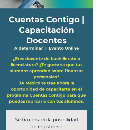
Cuentas Contigo |
Capacitación
Docentes
A determinar
  |  
Evento Online
¿Eres docente de bachillerato o
licenciatura? ¿Te gustaría que tus
alumnos aprendan sobre finanzas
personales?
JA México te trae ahora la
oportunidad de capacitarte en el
programa Cuentas Contigo para que
puedas replicarlo con tus alumnos.
Se ha cerrado la posibilidad
de registrarse