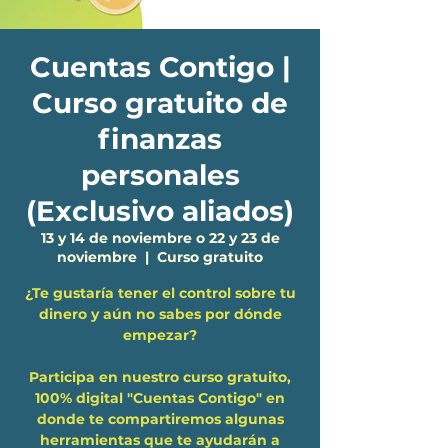
Cuentas Contigo |
Curso gratuito de
finanzas
personales
(Exclusivo aliados)
13 y 14 de noviembre o 22 y 23 de
noviembre
  |  
Curso gratuito
¿Te gustaría tener el control sobre tu
dinero y aún no sabes por dónde
empezar?
Participa en nuestro curso gratuito,
100% digital "Cuentas Contigo" en
donde te compartiremos algunas
herramientas que te ayudarán a