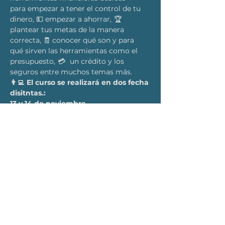
para empezar a tener el control de tu 
dinero, 💵 empezar a ahorrar,  🏆 
plantear tus metas de la manera 
correcta, 🧾 conocer qué son y para 
qué sirven las herramientas como el 
presupuesto,  💳   un crédito y los 
seguros entre muchos temas más. 
👨‍💻  El curso se realizará en dos fecha 
disitntas.:
13 y 14 de noviembre
22 y 23 de noviembre
En el siguiente horario:
18:00 a 20:00 horas
LEER MÁS >