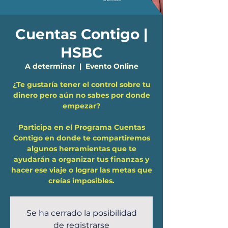
Cuentas Contigo |
HSBC
A determinar
  |  
Evento Online
¿Te gustaría tener el control sobre tu
dinero pero aún no sabes por donde
empezar?
Participa en el Programa Cuentas
Contigo en donde te compartiremos
algunos herramientas que te
ayudarán a organizar tus finanzas y
hacer ese viaje o lograr las metas que
Se ha cerrado la posibilidad
de registrarse