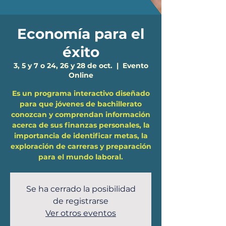
Economía para el
éxito
3, 5 y 7 o 24, 26 y 28 de oct.
  |  
Evento
Online
Es un programa interactivo diseñado
para que jóvenes de bachillerato
conozcan y comprendan información
acerca de sus finanzas personales, la
importancia de identificar metas, la
exploración de carreras y preparación
para el mundo laboral.
Se ha cerrado la posibilidad
de registrarse
Ver otros eventos