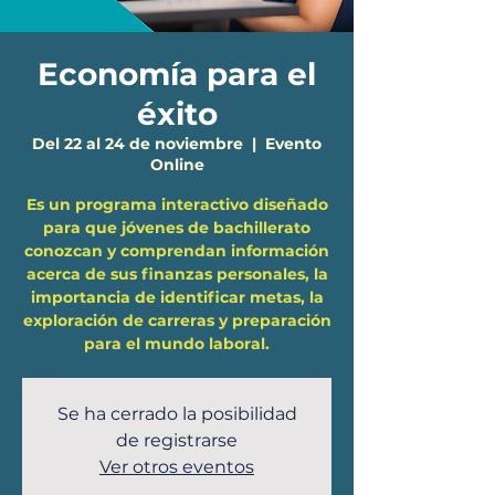
Economía para el
éxito
Del 22 al 24 de noviembre
  |  
Evento
Online
Es un programa interactivo diseñado
para que jóvenes de bachillerato
conozcan y comprendan información
acerca de sus finanzas personales, la
importancia de identificar metas, la
exploración de carreras y preparación
para el mundo laboral.
Se ha cerrado la posibilidad
de registrarse
Ver otros eventos