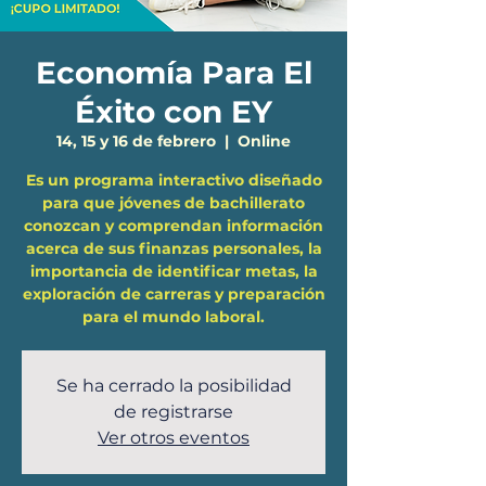
Economía Para El
Éxito con EY
14, 15 y 16 de febrero
  |  
Online
Es un programa interactivo diseñado
para que jóvenes de bachillerato
conozcan y comprendan información
acerca de sus finanzas personales, la
importancia de identificar metas, la
exploración de carreras y preparación
para el mundo laboral.
Se ha cerrado la posibilidad
de registrarse
Ver otros eventos