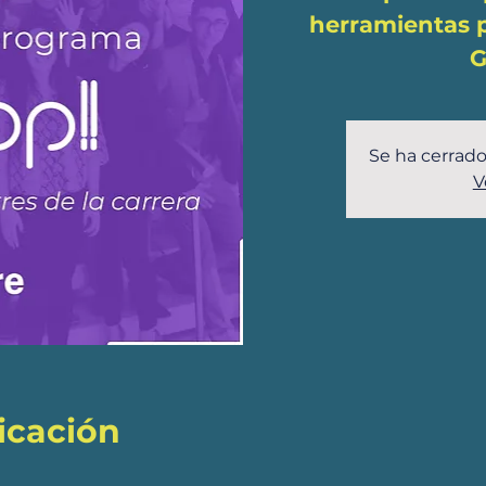
herramientas p
G
Se ha cerrado
V
icación