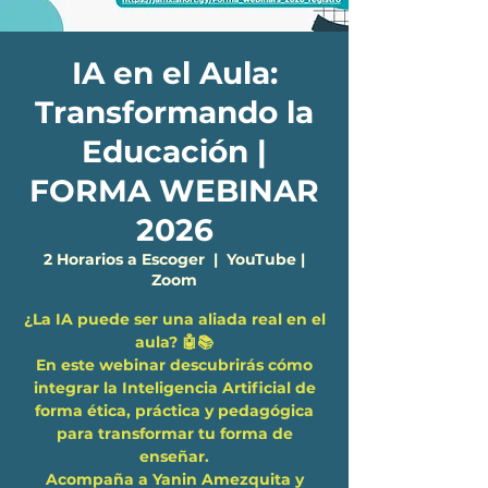
IA en el Aula:
Transformando la
Educación |
FORMA WEBINAR
2026
2 Horarios a Escoger
  |  
YouTube |
Zoom
¿La IA puede ser una aliada real en el
aula? 🤖📚
En este webinar descubrirás cómo
integrar la Inteligencia Artificial de
forma ética, práctica y pedagógica
para transformar tu forma de
enseñar.
Acompaña a Yanin Amezquita y