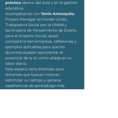
práctica
 dentro del aula y en la gestión 
educativa.
Acompáñanos con 
Yanin Amezquita
, 
Project Manager en Fondo Unido, 
Trabajadora Social por la UNAM y 
facilitadora de Pensamiento de Diseño 
para el Impacto Social, quien 
compartirá herramientas, reflexiones y 
ejemplos aplicables para que los 
docentes puedan aprovechar el 
potencial de la IA como aliada en su 
labor diaria.
Este espacio está diseñado para 
docentes que buscan innovar, 
optimizar su tiempo y generar 
experiencias de aprendizaje más 
significativas para sus estudiantes.
🗓 
24 de febrero
 🕘 9:00 a.m. – 10:30 a.m.
LEER MÁS >