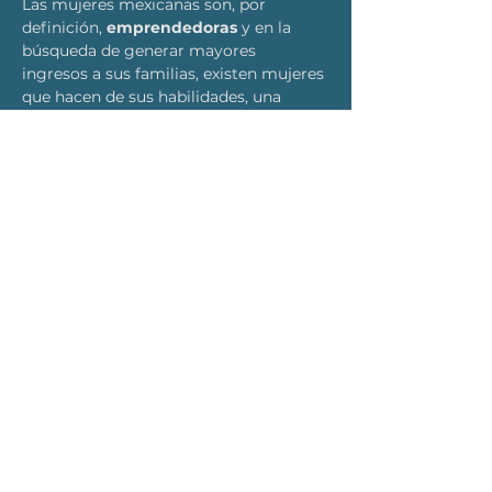
Las mujeres mexicanas son, por 
definición, 
emprendedoras
 y en la 
búsqueda de generar mayores 
ingresos a sus familias, existen mujeres 
que hacen de sus habilidades, una 
herramienta de generación de valor, 
contribuyendo de manera significativa 
a la economía del país.
SUSCRÍBETE PARA RECIBIR
ACTUALIZACIONES