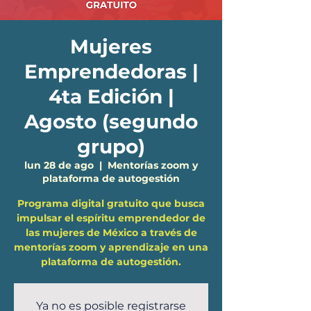
Mujeres
Emprendedoras |
4ta Edición |
Agosto (segundo
grupo)
lun 28 de ago
  |  
Mentorías zoom y
plataforma de autogestión
Programa digital gratuito que busca
impulsar el espíritu emprendedor de
las mujeres de México a través de
mentorías zoom y aprendizaje en una
plataforma de autogestión.
Ya no es posible registrarse