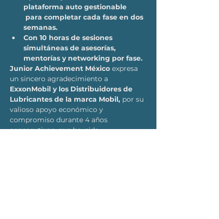
plataforma auto gestionable 
 para completar cada fase en dos 
semanas.
Con 10 horas de sesiones 
simultáneas de asesorías, 
mentorías y networking por fase.
Junior Achievement México
 expresa 
un sincero agradecimiento a
ExxonMobil y los Distribuidores de 
Lubricantes de la marca Mobil,
 por su 
valioso apoyo económico y 
compromiso durante 4 años 
consecutivos, que ha  sido 
fundamental para impulsar el 
programa Mujeres Emprendedoras 
beneficiado a 1,630 mujeres a nivel 
Nacional.
LEER MÁS >