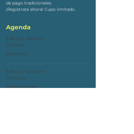
de pago tradicionales.
¡Registrate ahora! Cupo limitado.
Agenda
6:00 p.m. - 6:05 p.m.
5 minutos
Bienvenida
6:05 p.m. - 6:30 p.m.
25 minutos
Plática Exclusiva
Ver todos
1 elemento más disponible