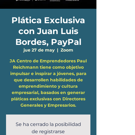
Plática Exclusiva
con Juan Luis
Bordes, PayPal
jue 27 de may
  |  
Zoom
JA Centro de Emprendedores Paul
Reichmann tiene como objetivo
impulsar e inspirar a jóvenes, para
que desarrollen habilidades de
emprendimiento y cultura
empresarial, basados en generar
pláticas exclusivas con Directores
Generales y Empresarios.
Se ha cerrado la posibilidad
de registrarse