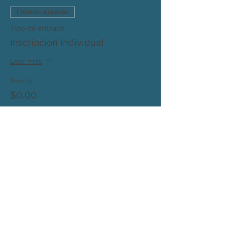
Entradas agotadas
Tipo de entrada
Inscripción Individual
Leer más
Precio
$0.00
Este evento está agotado