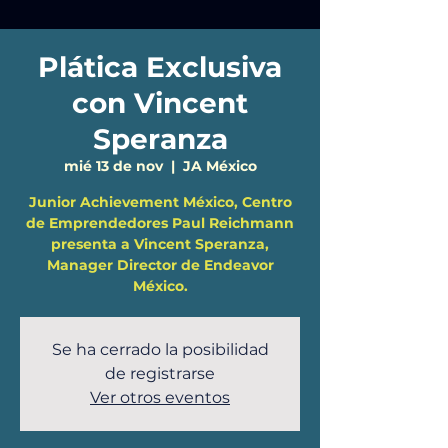
Plática Exclusiva
con Vincent
Speranza
mié 13 de nov
  |  
JA México
Junior Achievement México, Centro
de Emprendedores Paul Reichmann
presenta a Vincent Speranza,
Manager Director de Endeavor
México.
Se ha cerrado la posibilidad
de registrarse
Ver otros eventos