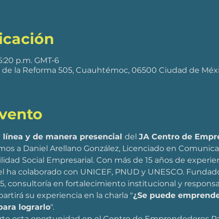
icación
 6:20 p.m. GMT-6
.º de la Reforma 505, Cuauhtémoc, 06500 Ciudad de Méx
evento
 línea y de manera presencial 
del 
JA Centro de Empr
mos a Daniel Arellano González, Licenciado en Comunica
idad Social Empresarial. Con más de 15 años de experie
niel ha colaborado con UNICEF, PNUD y UNESCO. Fundador
, consultoría en fortalecimiento institucional y responsa
artirá su experiencia en la charla "
¿Se puede emprender
para lograrlo
". 
erte esta oportunidad en el Centro de Emprendedores 