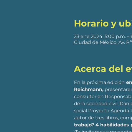
Horario y ub
23 ene 2024, 5:00 p.m. –
Ciudad de México, Av. P
Acerca del 
En la próxima edición
 en
Reichmann,
 presentare
consultor en Responsabil
de la sociedad civil, Da
social Proyecto Agenda 15
autor de tres libros, comp
trabajo? 4 habilidades 
¡Te invitamos a no perd