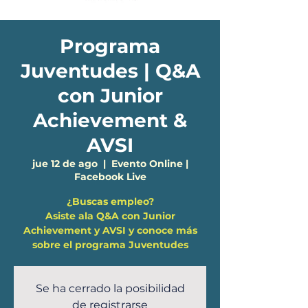
Programa
Juventudes | Q&A
con Junior
Achievement &
AVSI
jue 12 de ago
  |  
Evento Online |
Facebook Live
¿Buscas empleo?
Asiste ala Q&A con Junior
Achievement y AVSI y conoce más
sobre el programa Juventudes
Se ha cerrado la posibilidad
de registrarse