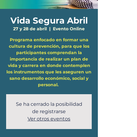
Vida Segura Abril
27 y 28 de abril
  |  
Evento Online
Programa enfocado en formar una
cultura de prevención, para que los
participantes comprendan la
importancia de realizar un plan de
vida y carrera en donde contemplen
los instrumentos que les aseguren un
sano desarrollo económico, social y
personal. ​
Se ha cerrado la posibilidad
de registrarse
Ver otros eventos