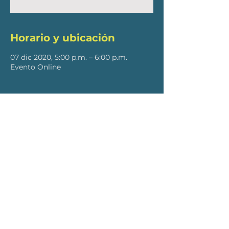
Horario y ubicación
07 dic 2020, 5:00 p.m. – 6:00 p.m.
Evento Online
SUSCRÍBETE PARA RECIBIR
ACTUALIZACIONES