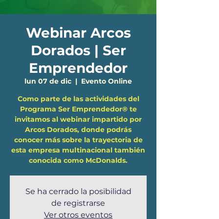
Webinar Arcos
Dorados | Ser
Emprendedor
lun 07 de dic
  |  
Evento Online
Como parte de las actividades del
Programa Ser Emprendedor® te
invitamos al webinar impartido por
Arcos Dorados, donde podrás
conocer más sobre la trayectoria de
esta empresa multinacional también
Se ha cerrado la posibilidad
de registrarse
Ver otros eventos