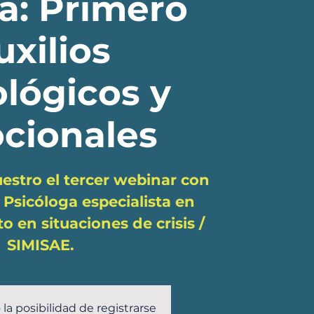
a: Primero
uxilios
ológicos y
cionales
uestro el tercer webinar con
Psicóloga especialista en
en situaciones de crisis /
SIMISAE.
 la posibilidad de registrarse