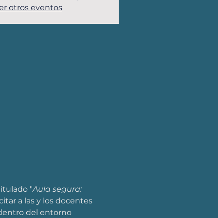
er otros eventos
itulado "
Aula segura: 
itar a las y los docentes 
dentro del entorno 