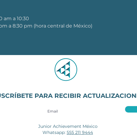
0 am a 10:30 
 pm a 8:30 pm (hora central de México)
 
USCRÍBETE PARA RECIBIR ACTUALIZACION
Junior Achievement México
Whatsapp:
555 211 9444