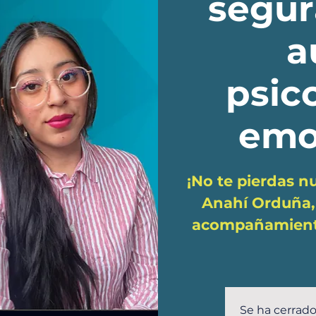
segur
a
psic
emo
¡No te pierdas n
Anahí Orduña, 
acompañamiento 
Se ha cerrado