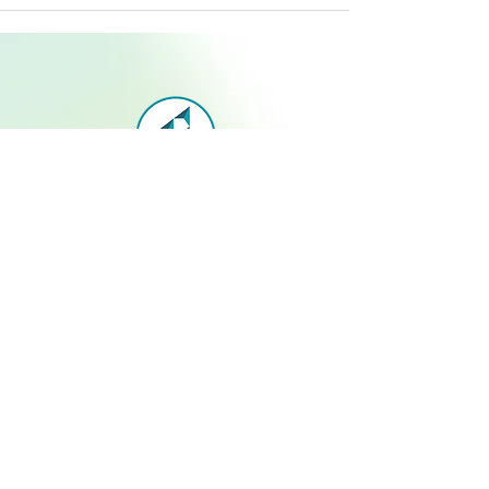
SUSCRÍBETE PARA RECIBIR
ACTUALIZACIONES
Suscribirse
Junior Achievement México
Whatsapp:
555 211 9444
Aviso de Privacidad