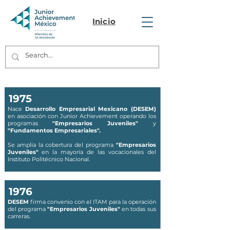
Inicio
1975
Nace
Desarrollo Empresarial Mexicano (DESEM)
en asociación con Junior Achievement operando los
programas
"Empresarios Juveniles"
y
"Fundamentos Empresariales".
Se amplia la cobertura del programa
"Empresarios
Juveniles"
en la mayoría de las vocacionales del
Instituto Politécnico Nacional.
1976
DESEM
firma convenio con el ITAM
para la operación
del programa
"Empresarios Juveniles"
en todas sus
carreras.