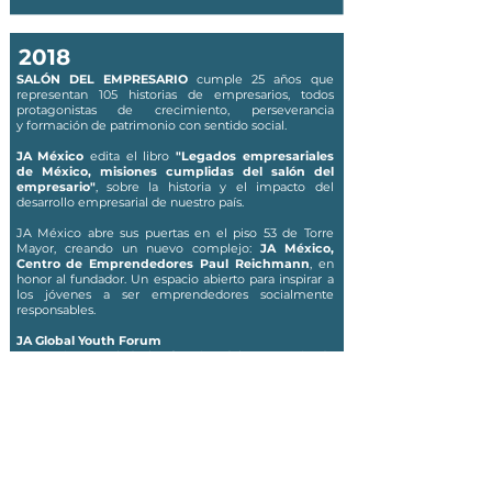
2018
SALÓN DEL EMPRESARIO
cumple 25 años que
representan 105 historias de empresarios, todos
protagonistas de crecimiento, perseverancia
y
formación de patrimonio con sentido social.
JA México
edita el libro
"Legados empresariales
de México, misiones cumplidas del salón del
empresario"
, sobre la historia y el impacto del
desarrollo
empresarial
de nuestro país.
JA México abre sus puertas en el piso 53 de Torre
Mayor, creando un nuevo complejo:
JA México,
Centro de Emprendedores Paul Reichmann
, en
honor al fundador. Un espacio abierto para inspirar a
los jóvenes a ser emprendedores socialmente
responsables.
JA Global Youth Forum
Evento inaugural de los festejos del centenario de
Junior Achievement Worldwide. Surge a partir del
FIE que, a lo largo del tiempo, se ha dado la tarea de
formar emprendedores.
​Más de 600 participantes de 6 regiones de JA
Worldwide en más de 50 actividades de
emprendimiento y competencias de negocio,
conferencias de clase mundial y paneles de ex
alumnos.