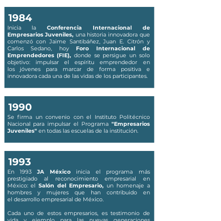
1984
Inicia la
Conferencia Internacional de
Empresarios Juveniles,
una historia innovadora que
comenzó con Jaime Santibáñez, Juan E. Citrón y
Carlos Sedano, hoy
Foro Internacional de
Emprendedores (FIE),
donde se persigue un solo
objetivo: impulsar el espíritu emprendedor en
los jóvenes para marcar de forma positiva e
innovadora cada una de las vidas de los participantes.
1990
Se firma un convenio con el Instituto Politécnico
Nacional para impulsar el Programa
"Empresarios
Juveniles"
en todas las escuelas de la institución.
1993
En 1993
JA México
inicia el programa más
prestigiado al reconocimiento empresarial en
México: el
Salón del Empresario,
un homenaje a
hombres y mujeres que han contribuido en
el desarrollo empresarial de México.
Cada uno de estos empresarios, es testimonio de
vida y ejemplo para las nuevas generaciones