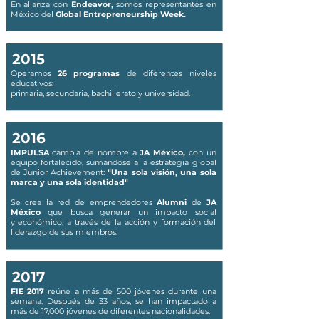
En alianza con
Endeavor,
somos representantes en
México del
Global Entrepreneurship Week.
2015
Operamos
26 programas
de diferentes niveles
educativos:
primaria, secundaria, bachillerato y universidad.
2016
IMPULSA
cambia de nombre a
JA México,
con un
equipo fortalecido, sumándose a la estrategia global
de Junior Achievement:
"Una sola visión, una sola
marca y una sola identidad"
Se crea la red de emprendedores
Alumni
de
JA
México
que busca generar un impacto social
y económico, a través de la acción y formación del
liderazgo de sus miembros.
2017
FIE 2017
reúne
a más de 500
jóvenes
durante una
semana.
Después
de 33 años, se han impactado a
más de 17,000
jóvenes de diferentes nacionalidades.