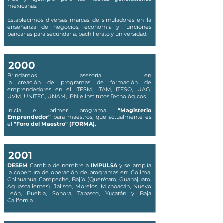
mexicanas.
Establecimos diversas marcas de simuladores en la
enseñanza de negocios, economía y funciones
bancarias para secundaria, bachillerato y universidad.
2000
Brindamos
asesoría en
la creación
de
programas
de
formación
de
emprendedores en el ITESM, ITAM, ITESO, UAG,
UVM, UNITEC, UNAM, IPN e Institutos Tecnológicos.
Inicia el primer programa
"Magisterio
Emprendedor"
para maestros, que actualmente es
el
"Foro del Maestro" (FORMA).
2001
DESEM
Cambia de nombre a
IMPULSA
y se amplía
la cobertura de operación de programas en: Colima,
Chihuahua, Campeche, Bajío (Querétaro, Guanajuato,
Aguascalientes), Jalisco, Morelos, Michoacán, Nuevo
León, Puebla, Sonora, Tabasco, Yucatán y Baja
California.