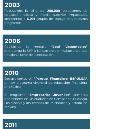
2003
Rebasamos la cifra de
200,000
estudiantes de
educación básica y media superior impactados,
atendiendo a
6,091
grupos de trabajo con nuestros
programas.
2006
Recibimos la medalla
"José Vasconcelos"
que otorga la SEP a fundaciones e instituciones que
trabajan a favor de la educación.
2010
Desarrollamos el
"Parque Financiero IMPULSA",
primer programa vivencial de educación financiera
en México.
El programa "
Empresarios Juveniles"
aumenta
operaciones en las ciudades de Campeche, Durango,
Los Mochis y los estados de Michoacán y Estado de
México.
2011