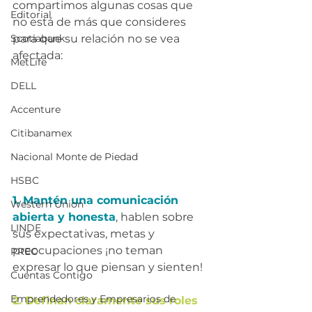
compartimos algunas cosas que 
Editorial
no está de más que consideres 
Scotiabank
para que su relación no se vea 
afectada:
MetLife
DELL
Accenture
Citibanamex
Nacional Monte de Piedad
HSBC
1. Mantén una comunicación 
Western Union
abierta y honesta
, hablen sobre 
LINDE
sus expectativas, metas y 
preocupaciones ¡no teman 
PREC
expresar lo que piensan y sienten!
Cuentas Contigo
Emprendedores y Empresarios de
2. Definan claramente sus roles 