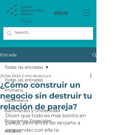
Inicio
Entrada
Todas las entradas
26 feb 2024
2 min de lectura
Todas las entradas
¿Cómo construir un
Primaria
negocio sin destruir tu
Secundaria
relación de pareja?
Bachillerato y Universidad
Dicen que todo es más bonito en 
Programas Especiales
pareja, pero antes de lanzarte a 
emprender con ella te 
Adultos