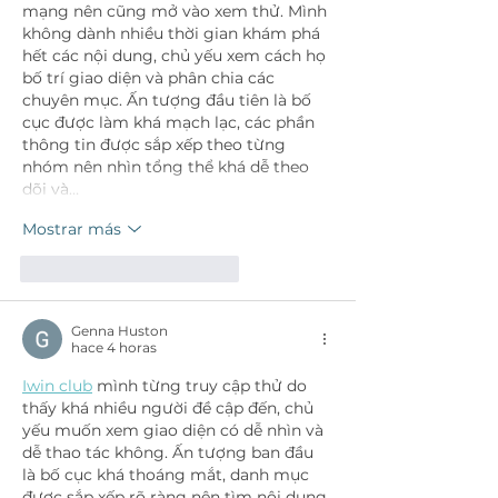
mạng nên cũng mở vào xem thử. Mình 
không dành nhiều thời gian khám phá 
hết các nội dung, chủ yếu xem cách họ 
bố trí giao diện và phân chia các 
chuyên mục. Ấn tượng đầu tiên là bố 
cục được làm khá mạch lạc, các phần 
thông tin được sắp xếp theo từng 
nhóm nên nhìn tổng thể khá dễ theo 
dõi và…
Mostrar más
Me gusta
Reaccionar
Genna Huston
hace 4 horas
Iwin club
 mình từng truy cập thử do 
thấy khá nhiều người đề cập đến, chủ 
yếu muốn xem giao diện có dễ nhìn và 
dễ thao tác không. Ấn tượng ban đầu 
là bố cục khá thoáng mắt, danh mục 
được sắp xếp rõ ràng nên tìm nội dung 