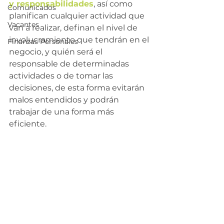
y responsabilidades
, así como 
Comunicados
planifican cualquier actividad que 
Vacantes
van a realizar, definan el nivel de 
involucramiento que tendrán en el 
Finanzas Personales
negocio, y quién será el 
responsable de determinadas 
actividades o de tomar las 
decisiones, de esta forma evitarán 
malos entendidos y podrán 
trabajar de una forma más 
eficiente.