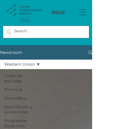
Inicio
Newsroom
Western Union
Todas las
entradas
Primaria
Secundaria
Bachillerato y
Universidad
Programas
Especiales