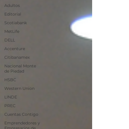
Adultos
Editorial
Scotiabank
MetLife
DELL
Accenture
Citibanamex
Nacional Monte
de Piedad
HSBC
Western Union
LINDE
PREC
Cuentas Contigo
Emprendedores y
Empresarios de