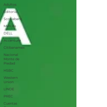
Adultos
Editorial
Scotiabank
MetLife
DELL
Accenture
Citibanamex
Nacional
Monte de
Piedad
HSBC
Western
Union
LINDE
PREC
Cuentas