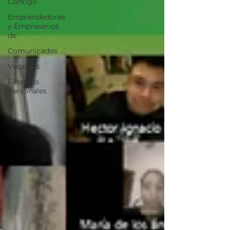
Contigo
Emprendedores
y Empresarios
de
Comunicados
Vacantes
Finanzas
Personales