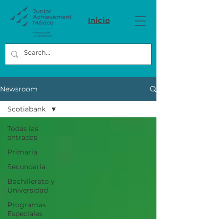
Inicio
Newsroom
Scotiabank
Todas las
entradas
Primaria
Secundaria
Bachillerato y
Universidad
Programas
Especiales