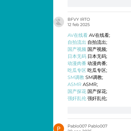
Me gusta
Reaccionar
BFVY IRTO
12 feb 2025
AV在线看
 AV在线看;
自拍流出
 自拍流出;
国产视频
 国产视频;
日本无码
 日本无码;
动漫肉番
 动漫肉番;
吃瓜专区
 吃瓜专区;
SM调教
 SM调教;
ASMR
 ASMR;
国产探花
 国产探花;
强奸乱伦
 强奸乱伦;
Me gusta
Reaccionar
Pablo007 Pablo007