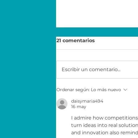
21 comentarios
Escribir un comentario...
Economía para el éxito
Ordenar según:
Lo más nuevo
con EY
daisymaria494
16 may
I admire how competitions l
turn ideas into real solut
and innovation also remind