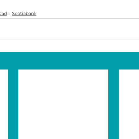
idad
Scotiabank