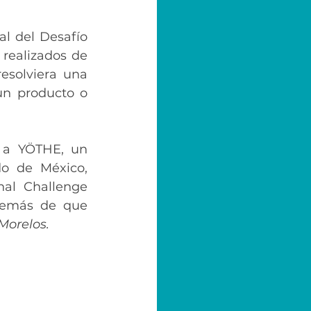
realizados de 
solviera una 
n producto o 
 a YÖTHE, un 
o de México, 
al Challenge 
demás de que 
Morelos. 