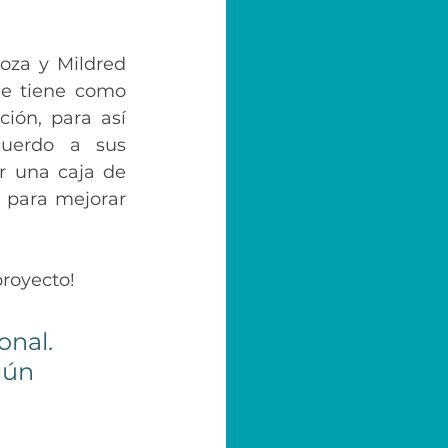
oza y Mildred 
e tiene como 
ión, para así 
uerdo a sus 
 una caja de 
 para mejorar 
royecto! 
nal. 
gún 