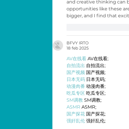
and creative thinking can b
opportunities like these 
bigger, and I find that exci
Me gusta
Reaccionar
BFVY IRTO
18 feb 2025
AV在线看
 AV在线看;
自拍流出
 自拍流出;
国产视频
 国产视频;
日本无码
 日本无码;
动漫肉番
 动漫肉番;
吃瓜专区
 吃瓜专区;
SM调教
 SM调教;
ASMR
 ASMR;
国产探花
 国产探花;
强奸乱伦
 强奸乱伦;