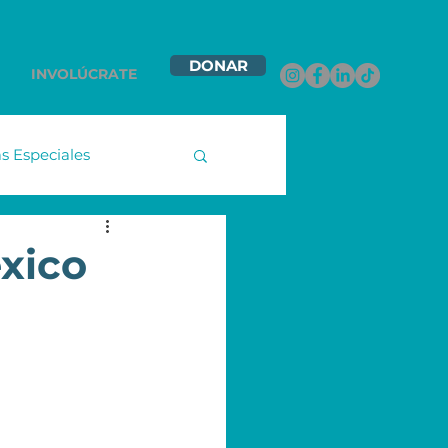
DONAR
INVOLÚCRATE
 Especiales
namex
xico
ntas Contigo
les