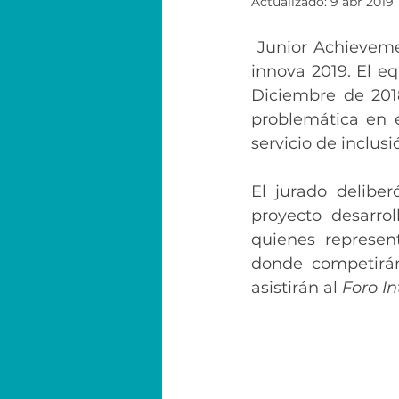
Actualizado:
9 abr 2019
 Junior Achievement y Scotiabank realizan la competencia Nacional del Desafío 
innova 2019. El e
Diciembre de 2018
problemática en e
servicio de inclusi
El jurado delibe
proyecto desarrol
quienes represen
donde competirán
asistirán al 
Foro I