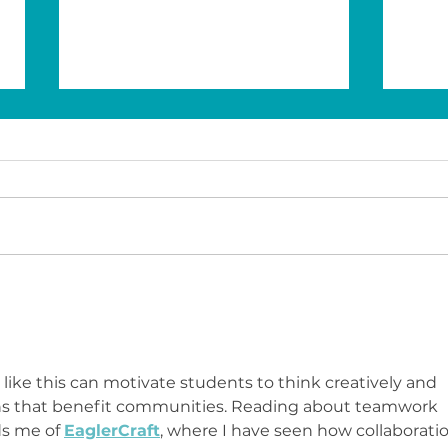
Economía para el Éxito |
Ser
Scotiabank México
CE
ike this can motivate students to think creatively and 
ions that benefit communities. Reading about teamwork 
s me of 
EaglerCraft
, where I have seen how collaboratio