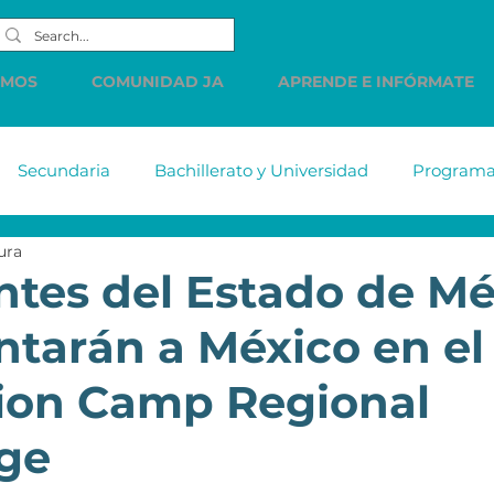
EMOS
COMUNIDAD JA
APRENDE E INFÓRMATE
Secundaria
Bachillerato y Universidad
Programas
ura
tiabank
MetLife
DELL
Accenture
Citiba
ntes del Estado de Mé
ntarán a México en el
HSBC
Western Union
LINDE
PREC
Cue
ion Camp Regional
s de
Comunicados
Vacantes
Finanzas Persona
ge